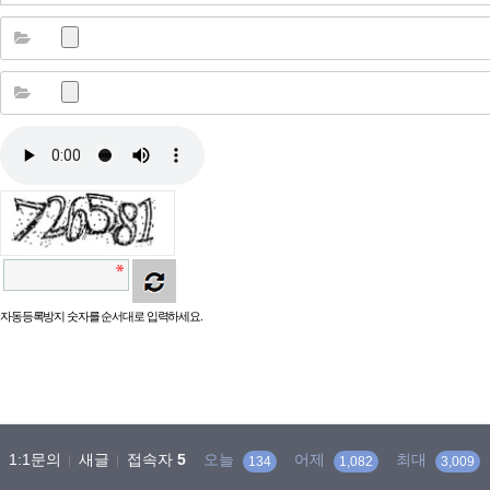
자동등록방지 숫자를 순서대로 입력하세요.
1:1문의
새글
접속자
5
오늘
어제
최대
134
1,082
3,009