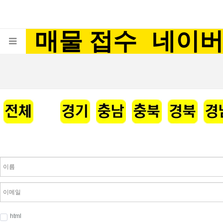
매물 접수
네이
html