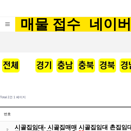
매물 접수
네이
Total 2건
1 페이지
번호
시골집임대- 시골집매매 시골집임대 촌집임
2