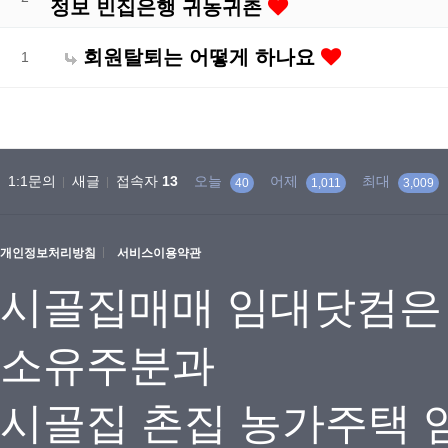
정보 빈집은행 귀농귀촌
회원탈퇴는 어떻게 하나요
1
1:1문의
새글
접속자
13
오늘
어제
최대
40
1,011
3,009
개인정보처리방침
서비스이용약관
시골집매매 임대닷컴은
소유주분과
시골집 촌집 농가주택 