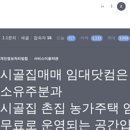
다음
맨끝
1
2
1:1문의
새글
접속자
16
오늘
어제
최대
717
1,132
3,009
개인정보처리방침
서비스이용약관
시골집매매 임대닷컴은
소유주분과
시골집 촌집 농가주택 
무료로 운영되는 공간