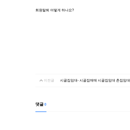
회원탈퇴 어떻게 하나요?
이전글
시골집임대- 시골집매매 시골집임대 촌집임
댓글
0