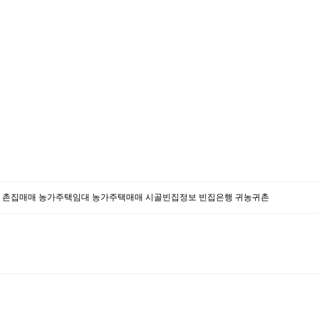
대 촌집매매 농가주택임대 농가주택매매 시골빈집정보 빈집은행 귀농귀촌