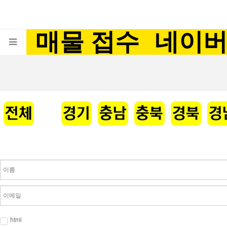
매물 접수
네이
html