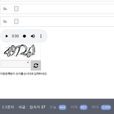
자동등록방지 숫자를 순서대로 입력하세요.
1:1문의
새글
접속자
17
오늘
어제
최대
844
887
3,009