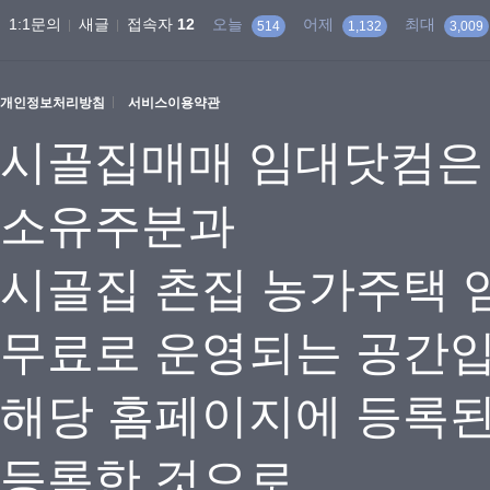
1:1문의
새글
접속자
12
오늘
어제
최대
514
1,132
3,009
개인정보처리방침
서비스이용약관
시골집매매 임대닷컴은
소유주분과
시골집 촌집 농가주택 
무료로 운영되는 공간
해당 홈페이지에 등록
등록한 것으로