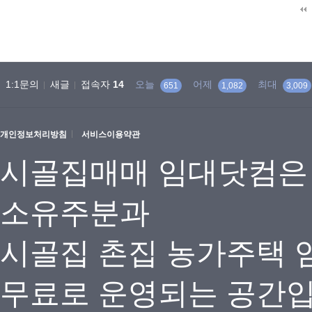
맨끝
1:1문의
새글
접속자
14
오늘
어제
최대
651
1,082
3,009
개인정보처리방침
서비스이용약관
시골집매매 임대닷컴은
소유주분과
시골집 촌집 농가주택 
무료로 운영되는 공간