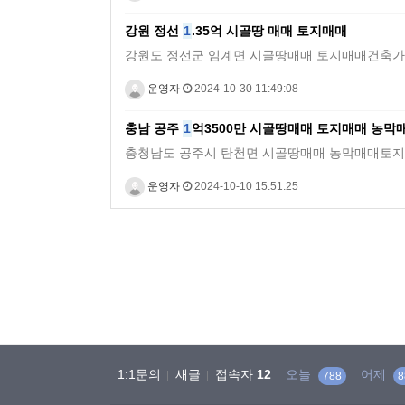
강원 정선
1
.35억 시골땅 매매 토지매매
강원도 정선군 임계면 시골땅매매 토지매매건축가능+전망+모양예
운영자
2024-10-30 11:49:08
충남 공주
1
억3500만 시골땅매매 토지매매 농막
충청남도 공주시 탄천면 시골땅매매 농막매매토지 145평 농막 
운영자
2024-10-10 15:51:25
처음
맨끝
1:1문의
새글
접속자
12
오늘
어제
788
8