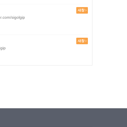
새창
m/sigolgip
새창
gip