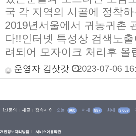
국 각 지역의 시골에 정착
2019년서울에서 귀농귀촌 
다!!인터넷 특성상 검색노
려되어 모자이크 처리후 올
운영자 김삿갓
2023-07-06 16
1:1문의
새글
접속자
9
오늘
어제
최대
960
887
3,009
개인정보처리방침
서비스이용약관