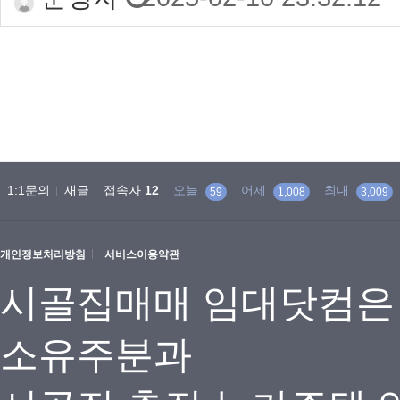
음
이전
1:1문의
새글
접속자
12
오늘
어제
최대
59
1,008
3,009
개인정보처리방침
서비스이용약관
시골집매매 임대닷컴은
소유주분과