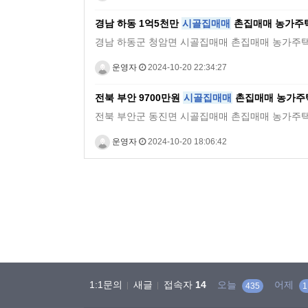
경남 하동 1억5천만
시골집매매
촌집매매 농가주
경남 하동군 청암면 시골집매매 촌집매매 농가주택매매 전원주
운영자
2024-10-20 22:34:27
전북 부안 9700만원
시골집매매
촌집매매 농가주
전북 부안군 동진면 시골집매매 촌집매매 농가주택매매 전원주
운영자
2024-10-20 18:06:42
처음
맨끝
1:1문의
새글
접속자
14
오늘
어제
435
1