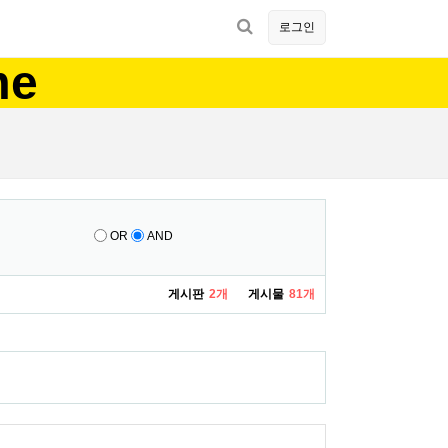
로그인
me
OR
AND
게시판
2개
게시물
81개