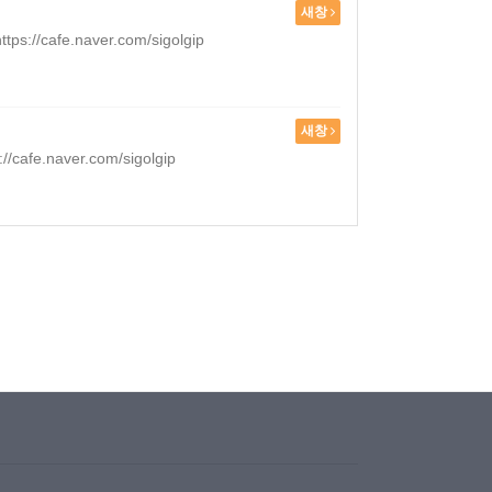
새창
e.naver.com/sigolgip
새창
naver.com/sigolgip