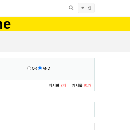
로그인
me
OR
AND
게시판
2개
게시물
81개