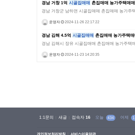
경남 거창 1억
시골집매매
촌집매매 농가주택매매
경남 거창군 남하면 시골집매매 촌집매매 농가주택매매 전원주
운영자
2024-11-26 22:17:22
경남 김해 4.5억
시골집매매
촌집매매 농가주택매
경남 김해시 장유 시골집매매 촌집매매 농가주택매매 전원주택매
운영자
2024-11-23 14:20:35
처음
맨끝
1:1문의
새글
접속자
16
오늘
어제
434
1
개인정보처리방침
서비스이용약관