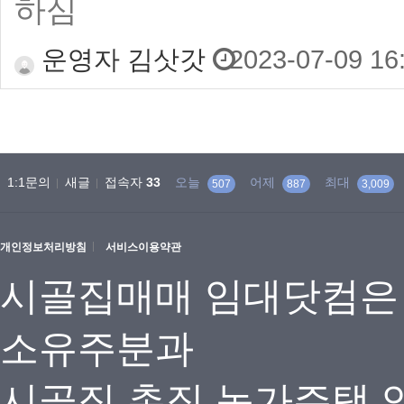
하심
운영자 김삿갓
2023-07-09 16
1:1문의
새글
접속자
33
오늘
어제
최대
507
887
3,009
개인정보처리방침
서비스이용약관
시골집매매 임대닷컴은
소유주분과
시골집 촌집 농가주택 