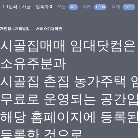
1:1문의
새글
접속자
3
오늘
어제
최대
307
1,008
3,009
개인정보처리방침
서비스이용약관
시골집매매 임대닷컴은
소유주분과
시골집 촌집 농가주택 
무료로 운영되는 공간
해당 홈페이지에 등록
등록한 것으로