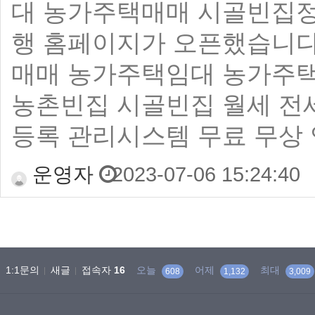
대 농가주택매매 시골빈집정
행 홈페이지가 오픈했습니다
매매 농가주택임대 농가주
농촌빈집 시골빈집 월세 전세
등록 관리시스템 무료 무상 
운영자
2023-07-06 15:24:40
1:1문의
새글
접속자
16
오늘
어제
최대
608
1,132
3,009