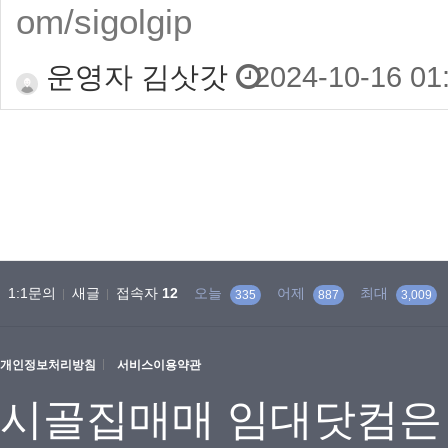
om/sigolgip
운영자 김삿갓
2024-10-16 01
맨끝
1:1문의
새글
접속자
12
오늘
어제
최대
335
887
3,009
개인정보처리방침
서비스이용약관
시골집매매 임대닷컴은