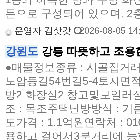
든으로 구성되어 있으며, 2
운영자 김삿갓
2026-08-05 14
강원도
강릉 따뜻하고 조용
●매물정보 ​ 종류 : 시골집 ​ 
노암등길54번길5-4 ​ 토지면적 :
방2 화장실2 창고및보일러실.마
조 : 목조주택 ​ 난방방식 : 
도 ​ 가격 : 1.1억원 ​ 연락처 :
용하고 걸어서3분거리에 농