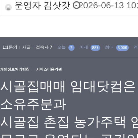
운영자 김삿갓
2026-06-13 10
1:1문의
새글
접속자
7
오늘
어제
최대
전
7
887
3,009
개인정보처리방침
서비스이용약관
시골집매매 임대닷컴은
소유주분과
시골집 촌집 농가주택 