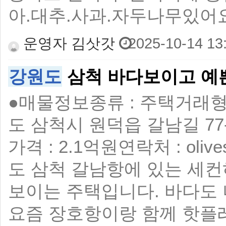
아.대추.사과.자두나무있어요
운영자 김삿갓
2025-10-14 13
강원도
삼척 바다보이고 예
●매물정보 ​ 종류 : 주택 ​ 거
도 삼척시 원덕읍 갈남길 77-16 
가격 : 2.1억원 ​ 연락처 : oli
도 삼척 갈남항에 있는 세컨
보이는 주택입니다. 바다도 너
요즘 장호항이랑 함께 핫플