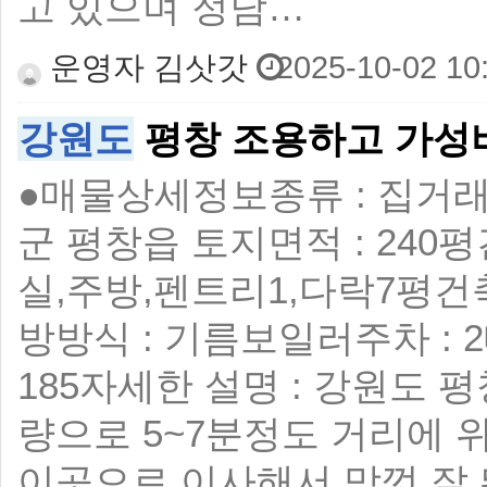
고 있으며 정남…
운영자 김삿갓
2025-10-02 10
강원도
평창 조용하고 가성
●매물상세정보 ​ 종류 : 집 ​ 
군 평창읍 토지면적 : 240평 ​ 
실,주방,펜트리1,다락7평 ​ 건축
방방식 : 기름보일러 ​ 주차 : 2대이
185 ​ 자세한 설명 : 강원
량으로 5~7분정도 거리에
이곳으로 이사해서 맘껏 잘