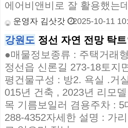
에어비앤비로 잘 활용했는데
운영자 김삿갓
2025-10-11 10
강원도
정선 자연 전망 탁트
●매물정보 ​ 종류 : 주택 ​ 거
정선읍 신론길 273-18 ​ 토지면
평 ​ 건물구성 : 방2. 욕실 .
015년 건축 , 2023년 리모델
목 기름보일러 겸용 ​ 주차 : 5대정
288-4352 ​ 자세한 설명 