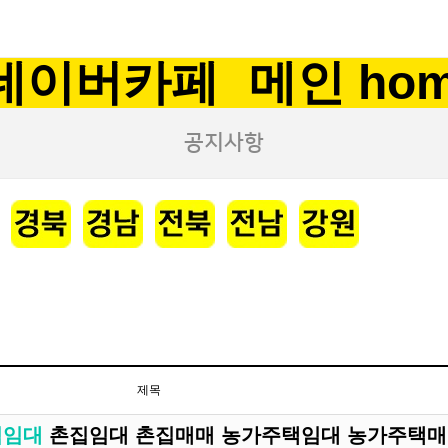
네이버카페
메인 ho
공지사항
제목
집임대
촌집임대 촌집매매 농가주택임대 농가주택매