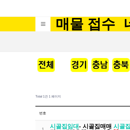
매물 접수
Total 1건
1 페이지
번호
시골집임대
- 시골집매매
시골
1