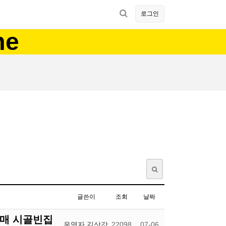
로그인
me
글쓴이
조회
날짜
매 시골빈집
운영자 김삿갓
22098
07-06