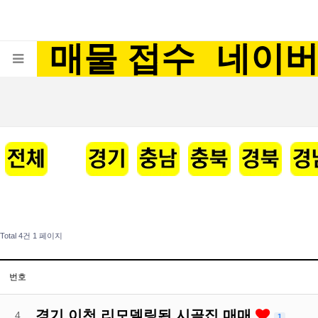
매물 접수
네이
Total 4건
1 페이지
번호
경기 이천 리모델링된 시골집 매매
4
1