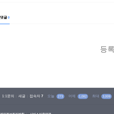
댓글
0
등록
1:1문의
새글
접속자
7
오늘
어제
최대
273
1,082
3,009