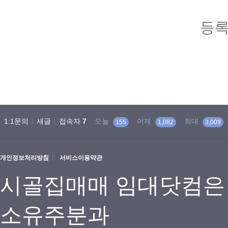
등록
1:1문의
새글
접속자
7
오늘
어제
최대
155
1,082
3,009
개인정보처리방침
서비스이용약관
시골집매매 임대닷컴은
소유주분과