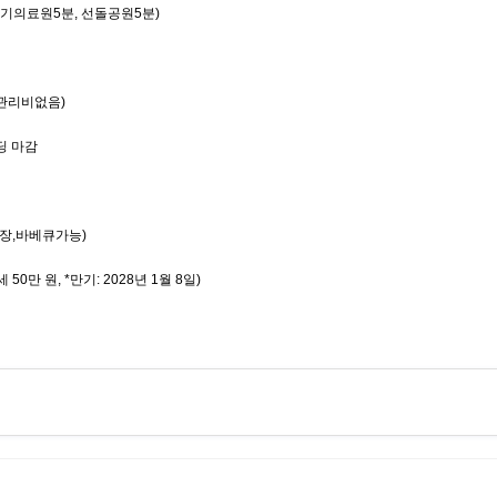
경기의료원5분, 선돌공원5분)
반관리비없음)
딩 마감
영장,바베큐가능)
50만 원, *만기: 2028년 1월 8일)