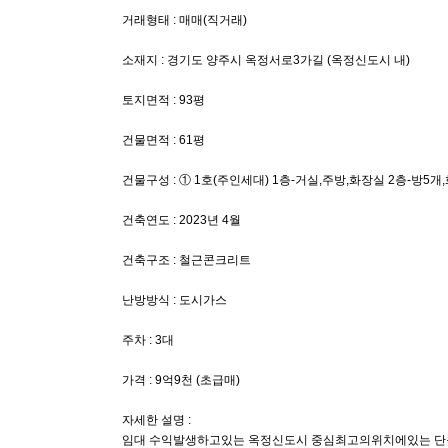
거래형태 : 매매(직거래)
소재지 : 경기도 양주시 옥정서로3가길 (옥정신도시 내)
토지면적 : 93평
건물면적 : 61평
건물구성 : ① 1호(주인세대) 1층-거실,주방,화장실 2층-방5개,
건축연도 : 2023년 4월
건축구조 : 철근콘크리트
난방방식 : 도시가스
주차 : 3대
가격 : 9억9천 (초급매)
자세한 설명 :
임대 수익발생하고있는 옥정신도시 중심최고의위치에있는 