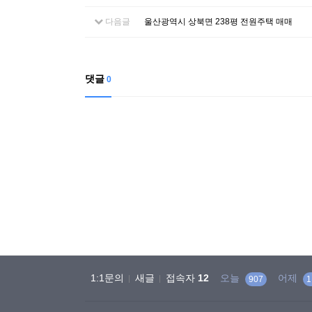
다음글
울산광역시 상북면 238평 전원주택 매매
댓글
0
1:1문의
새글
접속자
12
오늘
어제
907
1