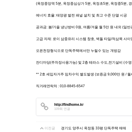
(옥정중앙역 5분, 옥정중심상가 5분, 옥정초5분, 옥정중5분, 
에너지 효율: 태양광 발전 패널 설치 및 최고 수준 단열 시공
공과금: 봄/가을 냉난방비 0원, 여름/겨울 월 5만 원 내외 (일
고급 자재: 로이 삼중유리 시스템 창호, 벽돌 타일/적삼목 사이
오픈천장형식으로 단독주택에서만 누릴수 있는 개방감
잔디마당(주차장사용가능) 및 2층 테라스 수도,전기설비 (수
** 2호 세입자거주 임차수익 별도발생 (보증금 9,000만 원 / 월세 
직거래연락처 : 010-8845-6547
http://findhome.kr
109회 연결
이전글
경기도 양주시 옥정동 33평 단독주택 매매