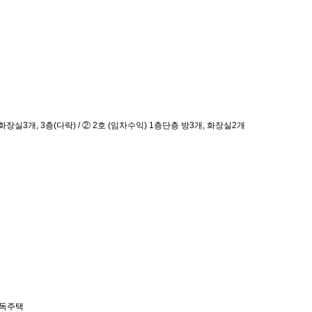
화장실3개, 3층(다락) / ② 2호 (임차수익) 1층단층 방3개, 화장실2개
단독주택