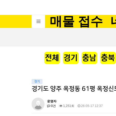
매물 접수
경기
경기도 양주 옥정동 61평 옥정신
운영자
0건
1,251회
26-05-17 12:37