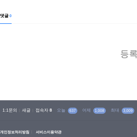
댓글
0
등록
1:1문의
새글
접속자
8
오늘
어제
최대
637
1,008
3,009
개인정보처리방침
서비스이용약관