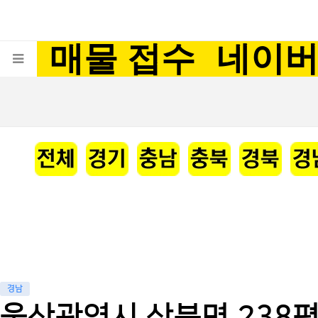
매물 접수
네이
경남
울산광역시 상북면 238