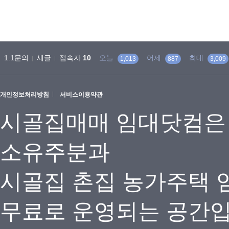
1:1문의
새글
접속자
10
오늘
어제
최대
1,013
887
3,009
개인정보처리방침
서비스이용약관
시골집매매 임대닷컴은
소유주분과
시골집 촌집 농가주택 
무료로 운영되는 공간