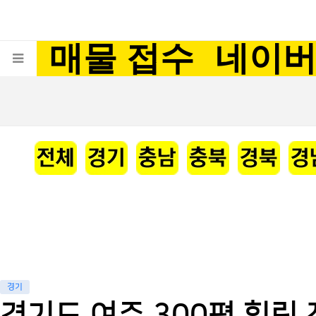
매물 접수
네이
경기
경기도 여주 300평 힐링