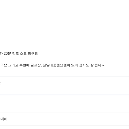
간 20분 정도 소요 되구요
되구요 그리고 주변에 골프장, 진달래공원묘원이 있어 장사도 잘 됩니다.
k
집매매