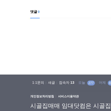
댓글
0
1:1문의
새글
접속자
13
오늘
어제
277
8
개인정보처리방침
서비스이용약관
시골집매매 임대닷컴은 시골집