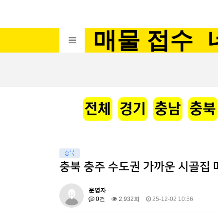
매물 접수
충북
충북 충주 수도권 가까운 시골집 
운영자
0건
2,932회
25-12-02 10:56