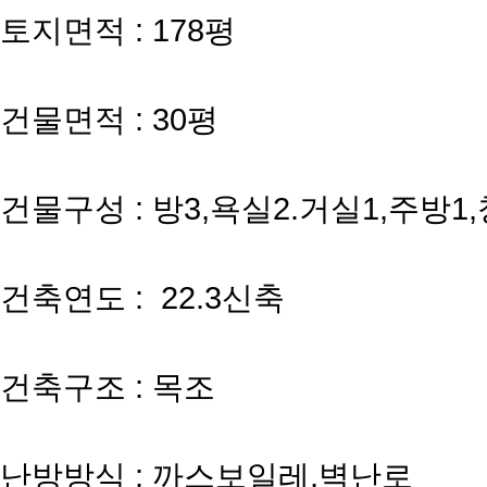
토지면적 : 178평
건물면적 : 30평
건물구성 : 방3,욕실2.거실1,주방1
건축연도 : 22.3신축
건축구조 : 목조
난방방식 : 까스보일레,벽난로