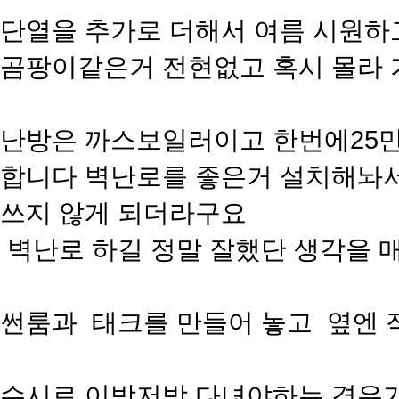
단열을 추가로 더해서 여름 시원하
곰팡이같은거 전현없고 혹시 몰라
난방은 까스보일러이고 한번에25만
합니다 벽난로를 좋은거 설치해놔서
쓰지 않게 되더라구요
벽난로 하길 정말 잘했단 생각을 
썬룸과 태크를 만들어 놓고 옆엔 
수시로 이방저방 다녀야하는 경우