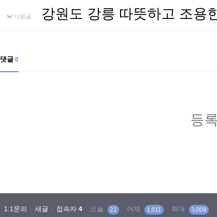
강원도 강릉 따뜻하고 조용
다음글
댓글
0
등록
1:1문의
새글
접속자
4
오늘
어제
최대
22
1,011
3,009