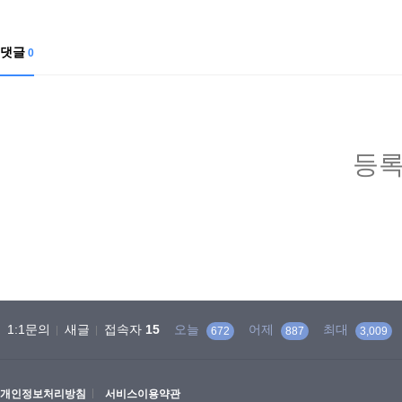
댓글
0
등록
1:1문의
새글
접속자
15
오늘
어제
최대
672
887
3,009
개인정보처리방침
서비스이용약관