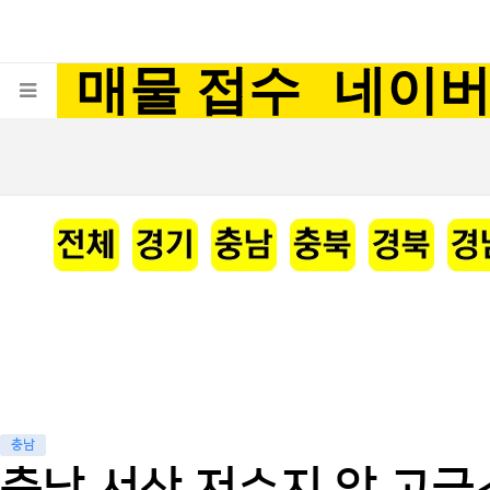
매물 접수
네이
충남
충남 서산 저수지 앞 고