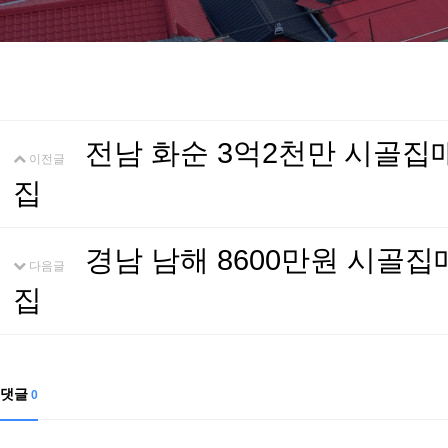
전남 화순 3억2천만 시골
이전글
집
경남 남해 8600만원 시골
다음글
집
댓글
0