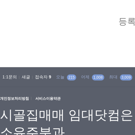
등록
1:1문의
새글
접속자
9
오늘
어제
최대
215
1,008
3,009
개인정보처리방침
서비스이용약관
시골집매매 임대닷컴은
소유주분과