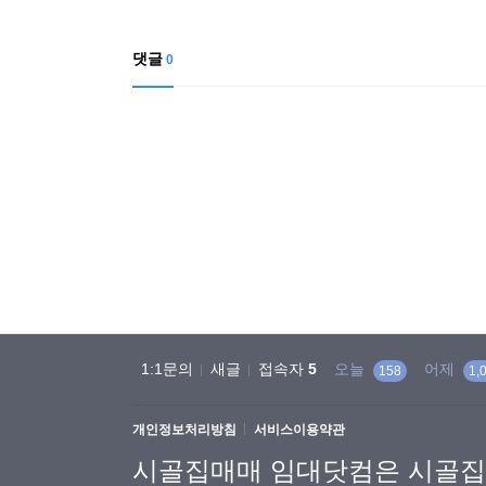
댓글
0
1:1문의
새글
접속자
5
오늘
어제
158
1,
개인정보처리방침
서비스이용약관
시골집매매 임대닷컴은 시골집