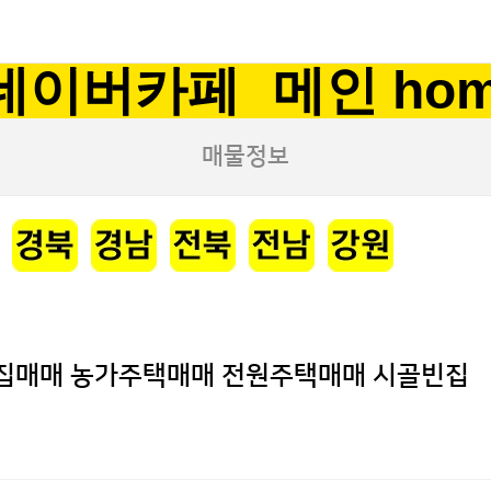
네이버카페
메인 ho
매물정보
촌집매매 농가주택매매 전원주택매매 시골빈집