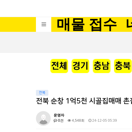
매물 접수
전북
전북 순창 1억5천 시골집매매 
운영자
0건
4,548회
24-12-05 05:39