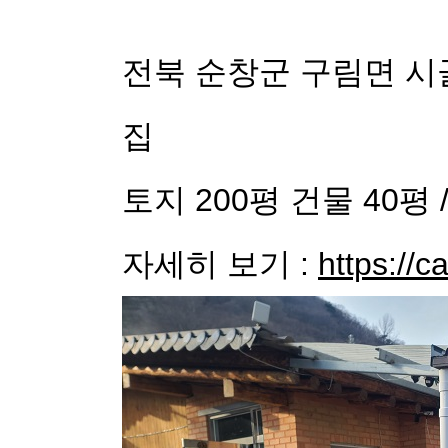
전북 순창군 구림면 
집
토지 200평 건물 40평 
자세히 보기 :
https://c