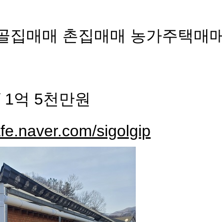
시골집매매 촌집매매 농가주택매
/ 1억 5천만원
afe.naver.com/sigolgip