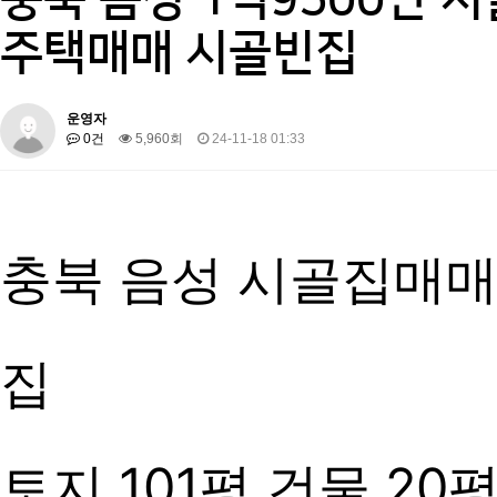
주택매매 시골빈집
운영자
0건
5,960회
24-11-18 01:33
충북 음성 시골집매매
집
토지 101평 건물 20평