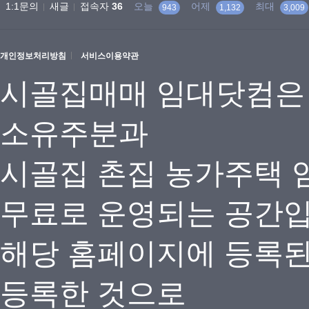
1:1문의
새글
접속자
36
오늘
어제
최대
943
1,132
3,009
개인정보처리방침
서비스이용약관
시골집매매 임대닷컴은
소유주분과
시골집 촌집 농가주택 
무료로 운영되는 공간
해당 홈페이지에 등록
등록한 것으로