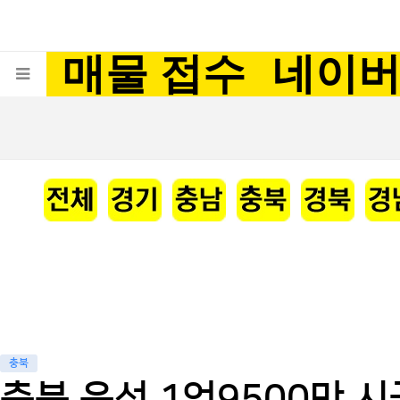
매물 접수
네이
충북
충북 음성 1억9500만