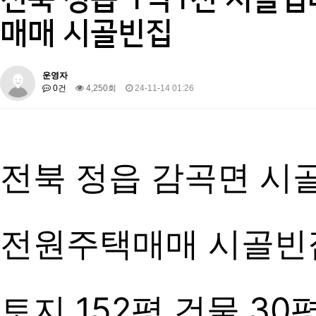
매매 시골빈집
운영자
0건
4,250회
24-11-14 01:26
전북 정읍 감곡면 시
전원주택매매 시골빈
토지 152평 건물 30평