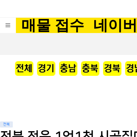
매물 접수
네이
전북
전북 정읍 1억1천 시골