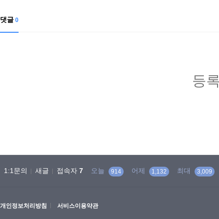
댓글
0
등록
1:1문의
새글
접속자
7
오늘
어제
최대
914
1,132
3,009
개인정보처리방침
서비스이용약관