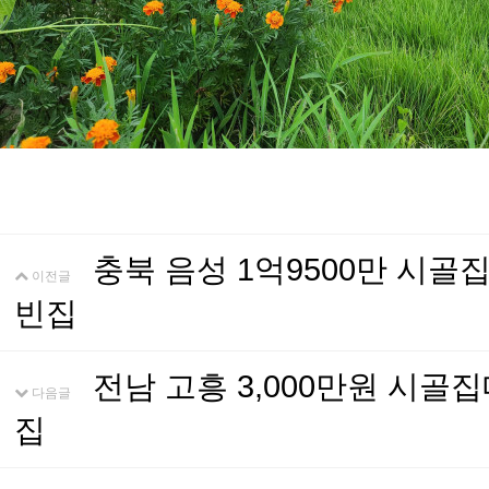
충북 음성 1억9500만 시
이전글
빈집
전남 고흥 3,000만원 시
다음글
집