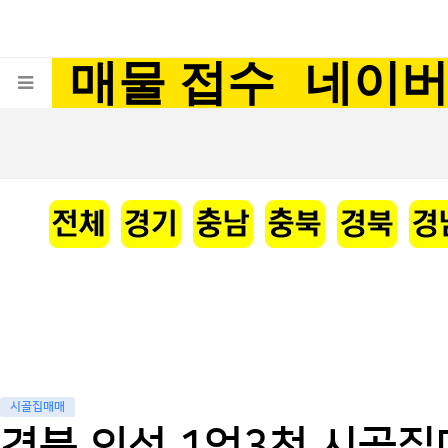
매물 접수
네이
시골집매매
경북 의성 1억3천 시골