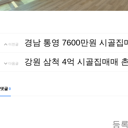
경남 통영 7600만원 시골
이전글
강원 삼척 4억 시골집매매
다음글
댓글
0
등록