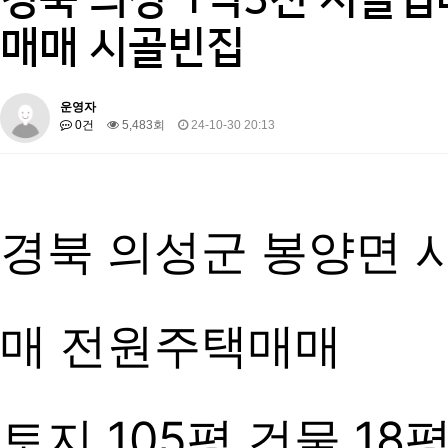
매매 시골빈집
운영자
0건
5,483회
24-10-30 20:13
경북 의성군 봉양면 
매 전원주택매매
토지 105평 건물 18평