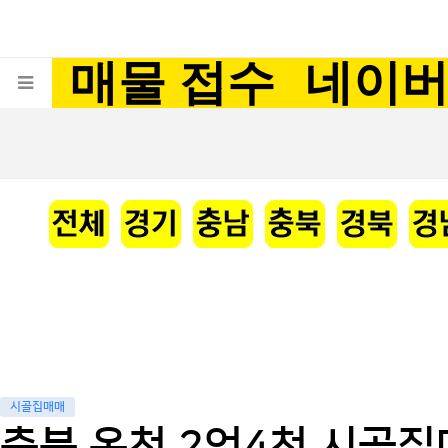
매물 접수
네이
시골집매매
충북 옥천 2억4천 시골