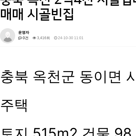
매매 시골빈집
운영자
0건
3,416회
24-10-30 11:01
충북 옥천군 동이면 
주택
토지 515m2 건물 98