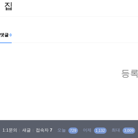
집
댓글
0
등록
1:1문의
새글
접속자
7
오늘
어제
최대
729
1,132
3,009