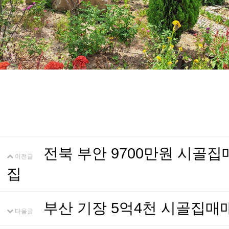
전북 부안 9700만원 시골
이전글
집
부산 기장 5억4천 시골집
다음글