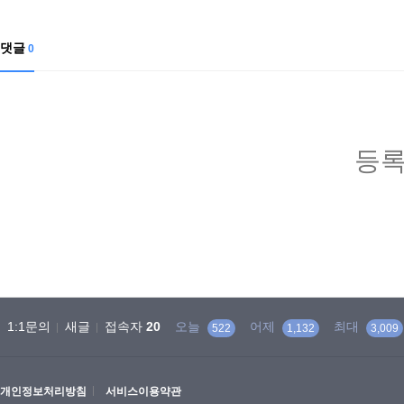
댓글
0
등록
1:1문의
새글
접속자
20
오늘
어제
최대
522
1,132
3,009
개인정보처리방침
서비스이용약관