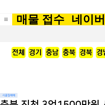
매물 접수
네이
시골집매매
충북 진천 3억1500만