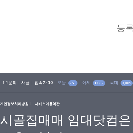
등록
1:1문의
새글
접속자
10
오늘
어제
최대
751
1,082
3,009
개인정보처리방침
서비스이용약관
시골집매매 임대닷컴은