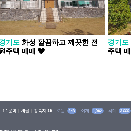
경기도
화성 깔끔하고 깨끗한 전
경기도
원주택 매매
주택 
맨끝
1:1문의
새글
접속자
15
오늘
어제
최대
848
1,082
3,009