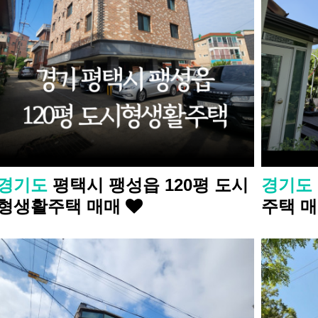
경기도
평택시 팽성읍 120평 도시
경기도
형생활주택 매매
주택 