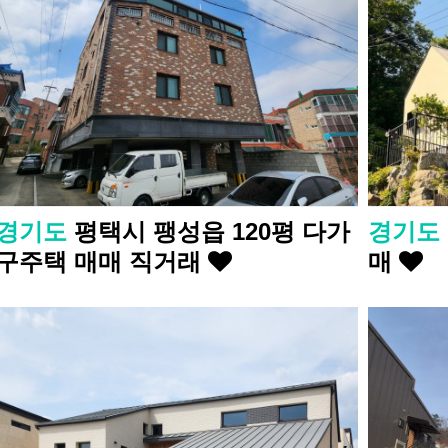
경기도
평택시 팽성읍 120평 다가
경기도
구주택 매매 직거래
매