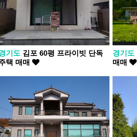
경기도
김포 60평 프라이빗 단독
경기도
주택 매매
매매