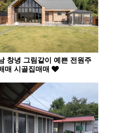
남 창녕 그림같이 예쁜 전원주
매매 시골집매매