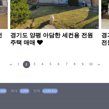
전
경기도 양평 아담한 세컨용 전원
경
주택 매매
전
1
3
4
5
6
7
8
9
10
2
최대
전체
,008
3,009
1,039,912