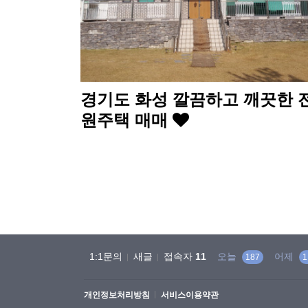
경기도 화성 깔끔하고 깨끗한 
원주택 매매
음
맨끝
1:1문의
새글
접속자
11
오늘
어제
187
1
개인정보처리방침
서비스이용약관