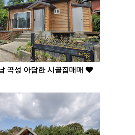
남 곡성 아담한 시골집매매