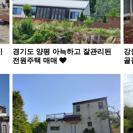
시
경기도 양평 아늑하고 잘관리된
강
전원주택 매매
골