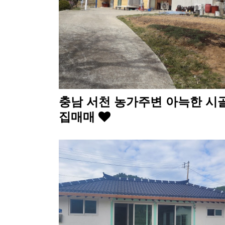
충남 서천 농가주변 아늑한 시
집매매