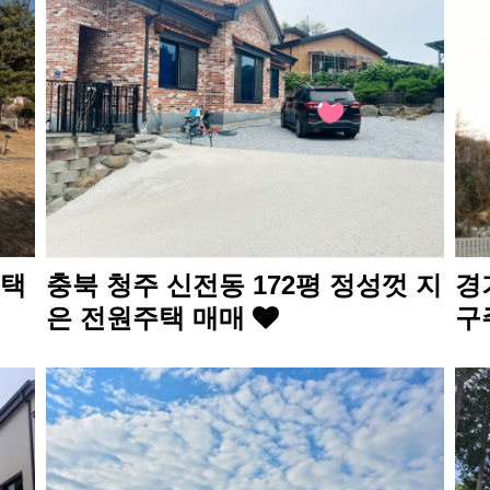
주택
충북 청주 신전동 172평 정성껏 지
경
은 전원주택 매매
구