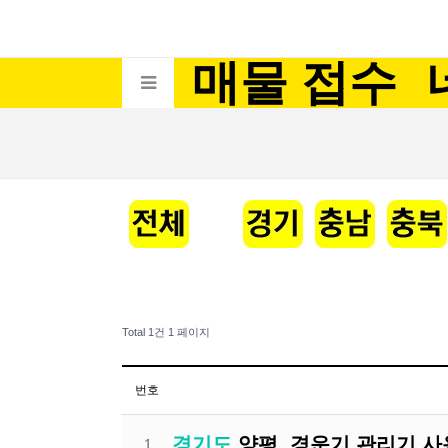
매물 접수
Total 1건
1 페이지
번호
경기도
양평. 경운기 관리기 
1