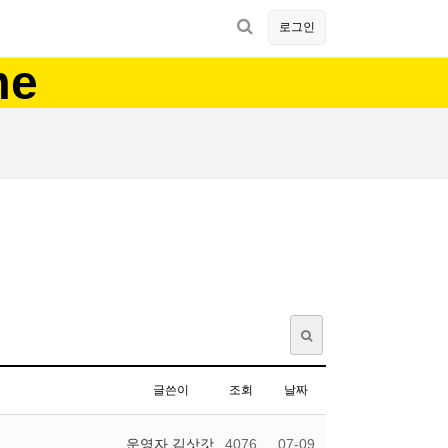
로그인
me
글쓴이
조회
날짜
운영자 김삿갓
4076
07-09